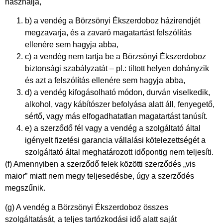
használja,
b) a vendég a Börzsönyi Ékszerdoboz házirendjét
megzavarja, és a zavaró magatartást felszólítás
ellenére sem hagyja abba,
c) a vendég nem tartja be a Börzsönyi Ékszerdoboz
biztonsági szabályzatát – pl.: tiltott helyen dohányzik
és azt a felszólítás ellenére sem hagyja abba,
d) a vendég kifogásolható módon, durván viselkedik,
alkohol, vagy kábítószer befolyása alatt áll, fenyegető,
sértő, vagy más elfogadhatatlan magatartást tanúsít.
e) a szerződő fél vagy a vendég a szolgáltató által
igényelt fizetési garancia vállalási kötelezettségét a
szolgáltató által meghatározott időpontig nem teljesíti.
(f) Amennyiben a szerződő felek közötti szerződés „vis
maior” miatt nem megy teljesedésbe, úgy a szerződés
megszűnik.
(g) A vendég a Börzsönyi Ékszerdoboz összes
szolgáltatását, a teljes tartózkodási idő alatt saját