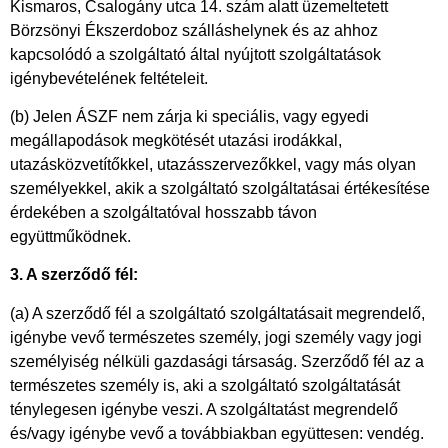
Kismaros, Csalogány utca 14. szám alatt üzemeltetett
Börzsönyi Ékszerdoboz szálláshelynek és az ahhoz
kapcsolódó a szolgáltató által nyújtott szolgáltatások
igénybevételének feltételeit.
(b) Jelen ÁSZF nem zárja ki speciális, vagy egyedi
megállapodások megkötését utazási irodákkal,
utazásközvetítőkkel, utazásszervezőkkel, vagy más olyan
személyekkel, akik a szolgáltató szolgáltatásai értékesítése
érdekében a szolgáltatóval hosszabb távon
együttműködnek.
3. A szerződő fél:
(a) A szerződő fél a szolgáltató szolgáltatásait megrendelő,
igénybe vevő természetes személy, jogi személy vagy jogi
személyiség nélküli gazdasági társaság. Szerződő fél az a
természetes személy is, aki a szolgáltató szolgáltatását
ténylegesen igénybe veszi. A szolgáltatást megrendelő
és/vagy igénybe vevő a továbbiakban együttesen: vendég.