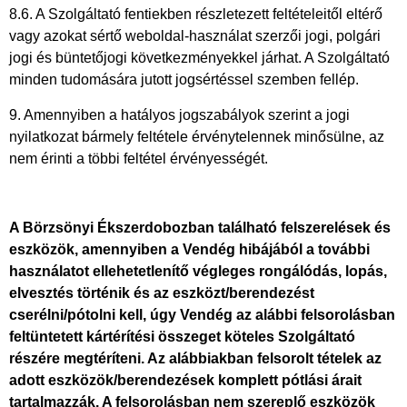
8.6. A Szolgáltató fentiekben részletezett feltételeitől eltérő
vagy azokat sértő weboldal-használat szerzői jogi, polgári
jogi és büntetőjogi következményekkel járhat. A Szolgáltató
minden tudomására jutott jogsértéssel szemben fellép.
9. Amennyiben a hatályos jogszabályok szerint a jogi
nyilatkozat bármely feltétele érvénytelennek minősülne, az
nem érinti a többi feltétel érvényességét.
A Börzsönyi Ékszerdobozban található felszerelések és
eszközök, amennyiben a Vendég hibájából a további
használatot ellehetetlenítő végleges rongálódás, lopás,
elvesztés történik és az eszközt/berendezést
cserélni/pótolni kell, úgy Vendég az alábbi felsorolásban
feltüntetett kártérítési összeget köteles Szolgáltató
részére megtéríteni. Az alábbiakban felsorolt tételek az
adott eszközök/berendezések komplett pótlási árait
tartalmazzák. A felsorolásban nem szereplő eszközök