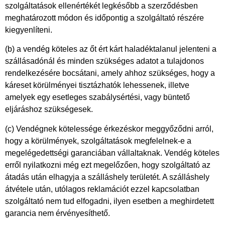
szolgáltatások ellenértékét legkésőbb a szerződésben
meghatározott módon és időpontig a szolgáltató részére
kiegyenlíteni.
(b) a vendég köteles az őt ért kárt haladéktalanul jelenteni a
szállásadónál és minden szükséges adatot a tulajdonos
rendelkezésére bocsátani, amely ahhoz szükséges, hogy a
káreset körülményei tisztázhatók lehessenek, illetve
amelyek egy esetleges szabálysértési, vagy büntető
eljáráshoz szükségesek.
(c) Vendégnek kötelessége érkezéskor meggyőződni arról,
hogy a körülmények, szolgáltatások megfelelnek-e a
megelégedettségi garanciában vállaltaknak. Vendég köteles
erről nyilatkozni még ezt megelőzően, hogy szolgáltató az
átadás után elhagyja a szálláshely területét. A szálláshely
átvétele után, utólagos reklamációt ezzel kapcsolatban
szolgáltató nem tud elfogadni, ilyen esetben a meghirdetett
garancia nem érvényesíthető.