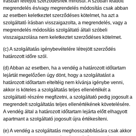
írásban létrejött szerződésnek minősül. A szóban leadott
megrendelés és/vagy megrendelés módosítás csak abban
az esetben keletkeztet szerződéses kötelmet, ha azt a
szolgáltató írásban visszaigazolta, a megrendelés, vagy a
megrendelés módosítás szolgáltató általi szóbeli
visszaigazolása nem keletkeztet szerződéses kötelmet.
(c) A szolgáltatás igénybevételére létrejött szerződés
határozott időre szól.
(d) Abban az esetben, ha a vendég a határozott időtartam
lejártát megelőzően úgy dönt, hogy a szolgáltatást a
határozott időtartam elteltéig nem kívánja igénybe venni,
akkor is köteles a szolgáltatás teljes ellenértékét a
szolgáltató részére megfizetni, a szolgáltató pedig jogosult a
megrendelt szolgáltatás teljes ellenértékének követelésére.
A vendég által a határozott időtartam lejárta előtt elhagyott
apartmant a szolgáltató jogosult újra értékesíteni.
(e) A vendég a szolgáltatás meghosszabbítására csak akkor