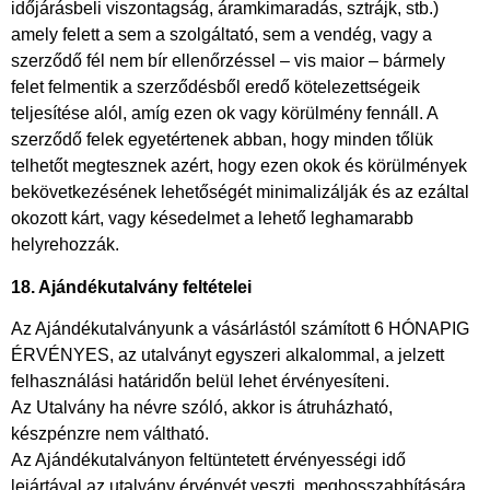
időjárásbeli viszontagság, áramkimaradás, sztrájk, stb.)
amely felett a sem a szolgáltató, sem a vendég, vagy a
szerződő fél nem bír ellenőrzéssel – vis maior – bármely
felet felmentik a szerződésből eredő kötelezettségeik
teljesítése alól, amíg ezen ok vagy körülmény fennáll. A
szerződő felek egyetértenek abban, hogy minden tőlük
telhetőt megtesznek azért, hogy ezen okok és körülmények
bekövetkezésének lehetőségét minimalizálják és az ezáltal
okozott kárt, vagy késedelmet a lehető leghamarabb
helyrehozzák.
18. Ajándékutalvány feltételei
Az Ajándékutalványunk a vásárlástól számított 6 HÓNAPIG
ÉRVÉNYES, az utalványt egyszeri alkalommal, a jelzett
felhasználási határidőn belül lehet érvényesíteni.
Az Utalvány ha névre szóló, akkor is átruházható,
készpénzre nem váltható.
Az Ajándékutalványon feltüntetett érvényességi idő
lejártával az utalvány érvényét veszti, meghosszabbítására