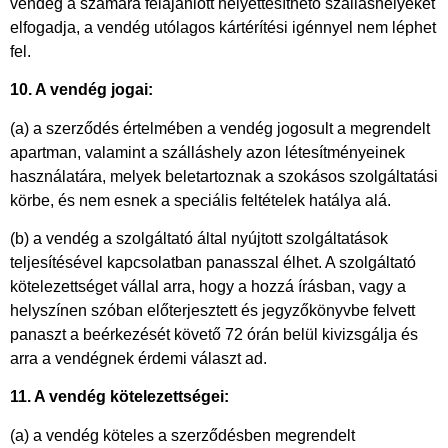
vendég a számára felajánlott helyettesíthető szálláshelyeket
elfogadja, a vendég utólagos kártérítési igénnyel nem léphet
fel.
10. A vendég jogai:
(a) a szerződés értelmében a vendég jogosult a megrendelt
apartman, valamint a szálláshely azon létesítményeinek
használatára, melyek beletartoznak a szokásos szolgáltatási
körbe, és nem esnek a speciális feltételek hatálya alá.
(b) a vendég a szolgáltató által nyújtott szolgáltatások
teljesítésével kapcsolatban panasszal élhet. A szolgáltató
kötelezettséget vállal arra, hogy a hozzá írásban, vagy a
helyszínen szóban előterjesztett és jegyzőkönyvbe felvett
panaszt a beérkezését követő 72 órán belül kivizsgálja és
arra a vendégnek érdemi választ ad.
11. A vendég kötelezettségei:
(a) a vendég köteles a szerződésben megrendelt