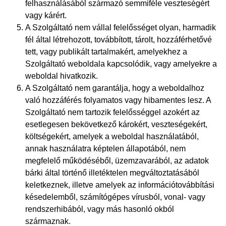
felhasználásából származó semmiféle veszteségért
vagy kárért.
A Szolgáltató nem vállal felelősséget olyan, harmadik
fél által létrehozott, továbbított, tárolt, hozzáférhetővé
tett, vagy publikált tartalmakért, amelyekhez a
Szolgáltató weboldala kapcsolódik, vagy amelyekre a
weboldal hivatkozik.
A Szolgáltató nem garantálja, hogy a weboldalhoz
való hozzáférés folyamatos vagy hibamentes lesz. A
Szolgáltató nem tartozik felelősséggel azokért az
esetlegesen bekövetkező károkért, veszteségekért,
költségekért, amelyek a weboldal használatából,
annak használatra képtelen állapotából, nem
megfelelő működéséből, üzemzavarából, az adatok
bárki által történő illetéktelen megváltoztatásából
keletkeznek, illetve amelyek az információtovábbítási
késedelemből, számítógépes vírusból, vonal- vagy
rendszerhibából, vagy más hasonló okból
származnak.