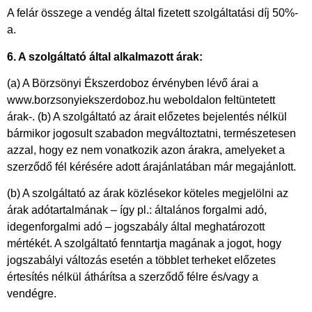
A felár összege a vendég által fizetett szolgáltatási díj 50%-
a.
6. A szolgáltató által alkalmazott árak:
(a) A Börzsönyi Ékszerdoboz érvényben lévő árai a
www.borzsonyiekszerdoboz.hu weboldalon feltüntetett
árak-. (b) A szolgáltató az árait előzetes bejelentés nélkül
bármikor jogosult szabadon megváltoztatni, természetesen
azzal, hogy ez nem vonatkozik azon árakra, amelyeket a
szerződő fél kérésére adott árajánlatában már megajánlott.
(b) A szolgáltató az árak közlésekor köteles megjelölni az
árak adótartalmának – így pl.: általános forgalmi adó,
idegenforgalmi adó – jogszabály által meghatározott
mértékét. A szolgáltató fenntartja magának a jogot, hogy
jogszabályi változás esetén a többlet terheket előzetes
értesítés nélkül áthárítsa a szerződő félre és/vagy a
vendégre.