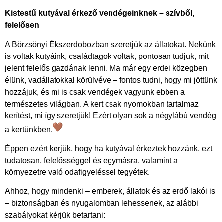
Kistestű kutyával érkező vendégeinknek – szívből,
felelősen
A Börzsönyi Ékszerdobozban szeretjük az állatokat. Nekünk
is voltak kutyáink, családtagok voltak, pontosan tudjuk, mit
jelent felelős gazdának lenni. Ma már egy erdei közegben
élünk, vadállatokkal körülvéve – fontos tudni, hogy mi jöttünk
hozzájuk, és mi is csak vendégek vagyunk ebben a
természetes világban. A kert csak nyomokban tartalmaz
kerítést, mi így szeretjük! Ezért olyan sok a négylábú vendég
a kertünkben.
Éppen ezért kérjük, hogy ha kutyával érkeztek hozzánk, ezt
tudatosan, felelősséggel és egymásra, valamint a
környezetre való odafigyeléssel tegyétek.
Ahhoz, hogy mindenki – emberek, állatok és az erdő lakói is
– biztonságban és nyugalomban lehessenek, az alábbi
szabályokat kérjük betartani: