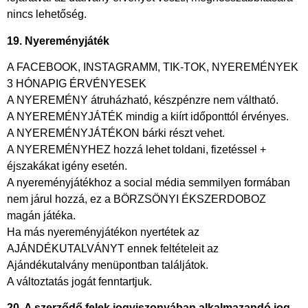
nincs lehetőség.
19. Nyereményjáték
A FACEBOOK, INSTAGRAMM, TIK-TOK, NYEREMÉNYEK
3 HÓNAPIG ÉRVÉNYESEK
A NYEREMÉNY átruházható, készpénzre nem váltható.
A NYEREMÉNYJÁTÉK mindig a kiírt időponttól érvényes.
A NYEREMÉNYJÁTÉKON bárki részt vehet.
A NYEREMÉNYHEZ hozzá lehet toldani, fizetéssel +
éjszakákat igény esetén.
A nyereményjátékhoz a social média semmilyen formában
nem járul hozzá, ez a BÖRZSÖNYI ÉKSZERDOBOZ
magán játéka.
Ha más nyereményjátékon nyertétek az
AJÁNDÉKUTALVÁNYT ennek feltételeit az
Ajándékutalvány menüpontban találjátok.
A változtatás jogát fenntartjuk.
20. A szerződő felek jogviszonyában alkalmazandó jog