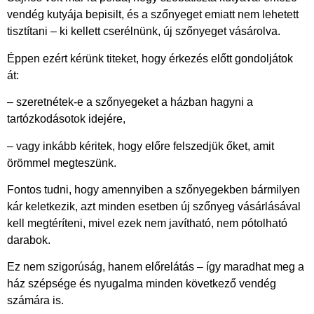
vendég kutyája bepisilt, és a szőnyeget emiatt nem lehetett
tisztítani – ki kellett cserélnünk, új szőnyeget vásárolva.
Éppen ezért kérünk titeket, hogy érkezés előtt gondoljátok
át:
– szeretnétek-e a szőnyegeket a házban hagyni a
tartózkodásotok idejére,
– vagy inkább kéritek, hogy előre felszedjük őket, amit
örömmel megteszünk.
Fontos tudni, hogy amennyiben a szőnyegekben bármilyen
kár keletkezik, azt minden esetben új szőnyeg vásárlásával
kell megtéríteni, mivel ezek nem javítható, nem pótolható
darabok.
Ez nem szigorúság, hanem előrelátás – így maradhat meg a
ház szépsége és nyugalma minden következő vendég
számára is.