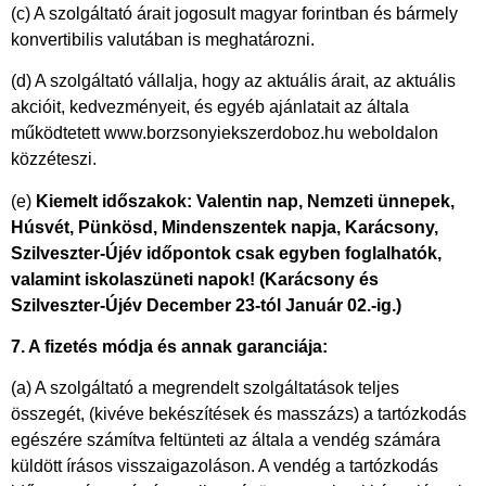
(c) A szolgáltató árait jogosult magyar forintban és bármely
konvertibilis valutában is meghatározni.
(d) A szolgáltató vállalja, hogy az aktuális árait, az aktuális
akcióit, kedvezményeit, és egyéb ajánlatait az általa
működtetett www.borzsonyiekszerdoboz.hu weboldalon
közzéteszi.
(e)
Kiemelt időszakok: Valentin nap, Nemzeti ünnepek,
Húsvét, Pünkösd, Mindenszentek napja, Karácsony,
Szilveszter-Újév időpontok csak egyben foglalhatók,
valamint iskolaszüneti napok! (Karácsony és
Szilveszter-Újév December 23-tól Január 02.-ig.)
7. A fizetés módja és annak garanciája:
(a) A szolgáltató a megrendelt szolgáltatások teljes
összegét, (kivéve bekészítések és masszázs) a tartózkodás
egészére számítva feltünteti az általa a vendég számára
küldött írásos visszaigazoláson. A vendég a tartózkodás