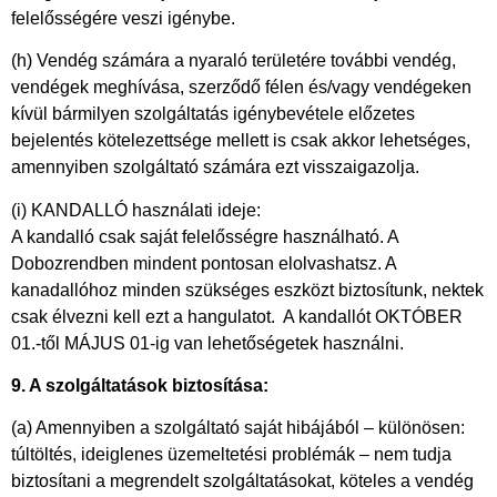
felelősségére veszi igénybe.
(h) Vendég számára a nyaraló területére további vendég,
vendégek meghívása, szerződő félen és/vagy vendégeken
kívül bármilyen szolgáltatás igénybevétele előzetes
bejelentés kötelezettsége mellett is csak akkor lehetséges,
amennyiben szolgáltató számára ezt visszaigazolja.
(i) KANDALLÓ használati ideje:
A kandalló csak saját felelősségre használható. A
Dobozrendben mindent pontosan elolvashatsz. A
kanadallóhoz minden szükséges eszközt biztosítunk, nektek
csak élvezni kell ezt a hangulatot. A kandallót OKTÓBER
01.-től MÁJUS 01-ig van lehetőségetek használni.
9. A szolgáltatások biztosítása:
(a) Amennyiben a szolgáltató saját hibájából – különösen:
túltöltés, ideiglenes üzemeltetési problémák – nem tudja
biztosítani a megrendelt szolgáltatásokat, köteles a vendég