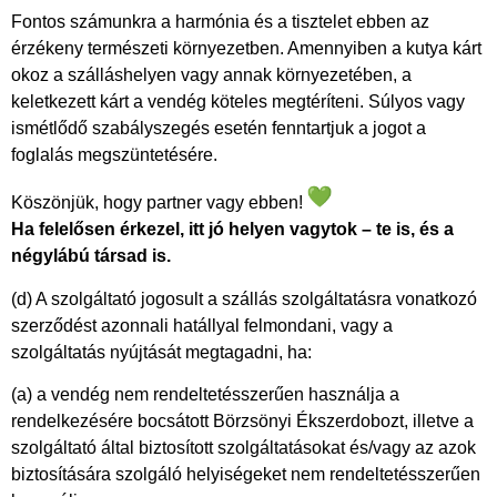
Fontos számunkra a harmónia és a tisztelet ebben az
érzékeny természeti környezetben. Amennyiben a kutya kárt
okoz a szálláshelyen vagy annak környezetében, a
keletkezett kárt a vendég köteles megtéríteni. Súlyos vagy
ismétlődő szabályszegés esetén fenntartjuk a jogot a
foglalás megszüntetésére.
Köszönjük, hogy partner vagy ebben!
Ha felelősen érkezel, itt jó helyen vagytok – te is, és a
négylábú társad is.
(d) A szolgáltató jogosult a szállás szolgáltatásra vonatkozó
szerződést azonnali hatállyal felmondani, vagy a
szolgáltatás nyújtását megtagadni, ha:
(a) a vendég nem rendeltetésszerűen használja a
rendelkezésére bocsátott Börzsönyi Ékszerdobozt, illetve a
szolgáltató által biztosított szolgáltatásokat és/vagy az azok
biztosítására szolgáló helyiségeket nem rendeltetésszerűen