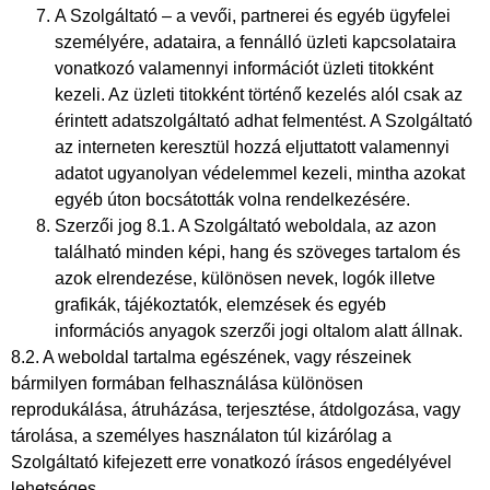
A Szolgáltató – a vevői, partnerei és egyéb ügyfelei
személyére, adataira, a fennálló üzleti kapcsolataira
vonatkozó valamennyi információt üzleti titokként
kezeli. Az üzleti titokként történő kezelés alól csak az
érintett adatszolgáltató adhat felmentést. A Szolgáltató
az interneten keresztül hozzá eljuttatott valamennyi
adatot ugyanolyan védelemmel kezeli, mintha azokat
egyéb úton bocsátották volna rendelkezésére.
Szerzői jog 8.1. A Szolgáltató weboldala, az azon
található minden képi, hang és szöveges tartalom és
azok elrendezése, különösen nevek, logók illetve
grafikák, tájékoztatók, elemzések és egyéb
információs anyagok szerzői jogi oltalom alatt állnak.
8.2. A weboldal tartalma egészének, vagy részeinek
bármilyen formában felhasználása különösen
reprodukálása, átruházása, terjesztése, átdolgozása, vagy
tárolása, a személyes használaton túl kizárólag a
Szolgáltató kifejezett erre vonatkozó írásos engedélyével
lehetséges.