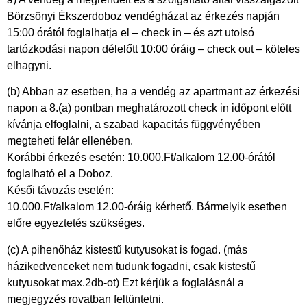
Börzsönyi Ékszerdoboz vendégházat az érkezés napján
15:00 órától foglalhatja el – check in – és azt utolsó
tartózkodási napon délelőtt 10:00 óráig – check out – köteles
elhagyni.
(b) Abban az esetben, ha a vendég az apartmant az érkezési
napon a 8.(a) pontban meghatározott check in időpont előtt
kívánja elfoglalni, a szabad kapacitás függvényében
megteheti felár ellenében.
Korábbi érkezés esetén: 10.000.Ft/alkalom 12.00-órától
foglalható el a Doboz.
Késői távozás esetén:
10.000.Ft/alkalom 12.00-óráig kérhető. Bármelyik esetben
előre egyeztetés szükséges.
(c) A pihenőház kistestű kutyusokat is fogad. (más
házikedvenceket nem tudunk fogadni, csak kistestű
kutyusokat max.2db-ot) Ezt kérjük a foglalásnál a
megjegyzés rovatban feltüntetni.