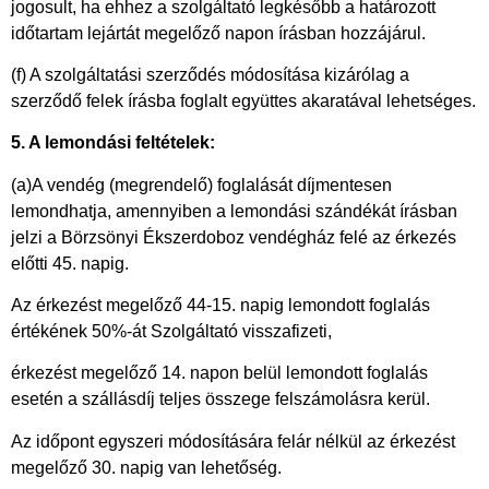
jogosult, ha ehhez a szolgáltató legkésőbb a határozott
időtartam lejártát megelőző napon írásban hozzájárul.
(f) A szolgáltatási szerződés módosítása kizárólag a
szerződő felek írásba foglalt együttes akaratával lehetséges.
5. A lemondási feltételek:
(a)A vendég (megrendelő) foglalását díjmentesen
lemondhatja, amennyiben a lemondási szándékát írásban
jelzi a Börzsönyi Ékszerdoboz vendégház felé az érkezés
előtti 45. napig.
Az érkezést megelőző 44-15. napig lemondott foglalás
értékének 50%-át Szolgáltató visszafizeti,
érkezést megelőző 14. napon belül lemondott foglalás
esetén a szállásdíj teljes összege felszámolásra kerül.
Az időpont egyszeri módosítására felár nélkül az érkezést
megelőző 30. napig van lehetőség.