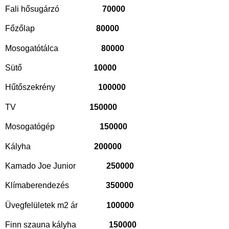
Fali hősugárzó
70000
Főzőlap
80000
Mosogatótálca
80000
Sütő
10000
Hűtőszekrény
100000
TV
150000
Mosogatógép
150000
Kályha
200000
Kamado Joe Junior
250000
Klímaberendezés
350000
Üvegfelületek m2 ár
100000
Finn szauna kályha
150000