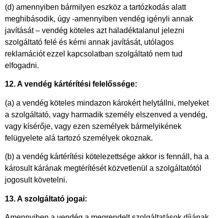
(d) amennyiben bármilyen eszköz a tartózkodás alatt
meghibásodik, úgy -amennyiben vendég igényli annak
javítását – vendég köteles azt haladéktalanul jelezni
szolgáltató felé és kérni annak javítását, utólagos
reklamációt ezzel kapcsolatban szolgáltató nem tud
elfogadni.
12. A vendég kártérítési felelőssége:
(a) a vendég köteles mindazon károkért helytállni, melyeket
a szolgáltató, vagy harmadik személy elszenved a vendég,
vagy kísérője, vagy ezen személyek bármelyikének
felügyelete alá tartozó személyek okoznak.
(b) a vendég kártérítési kötelezettsége akkor is fennáll, ha a
károsult kárának megtérítését közvetlenül a szolgáltatótól
jogosult követelni.
13. A szolgáltató jogai:
Amennyiben a vendég a megrendelt szolgáltatások díjának