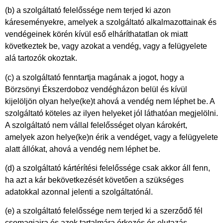
(b) a szolgáltató felelőssége nem terjed ki azon
káreseményekre, amelyek a szolgáltató alkalmazottainak és
vendégeinek körén kívül eső elháríthatatlan ok miatt
következtek be, vagy azokat a vendég, vagy a felügyelete
alá tartozók okoztak.
(c) a szolgáltató fenntartja magának a jogot, hogy a
Börzsönyi Ékszerdoboz vendégházon belül és kívül
kijelöljön olyan helye(ke)t ahová a vendég nem léphet be. A
szolgáltató köteles az ilyen helyeket jól láthatóan megjelölni.
A szolgáltató nem vállal felelősséget olyan károkért,
amelyek azon helye(ke)n érik a vendéget, vagy a felügyelete
alatt állókat, ahová a vendég nem léphet be.
(d) a szolgáltató kártérítési felelőssége csak akkor áll fenn,
ha azt a kár bekövetkezését követően a szükséges
adatokkal azonnal jelenti a szolgáltatónál.
(e) a szolgáltató felelőssége nem terjed ki a szerződő fél
csomagjaira és azok tartalmára érkezés és elutazás