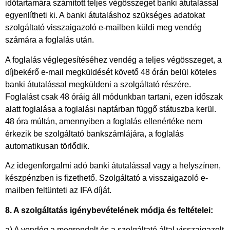
időtartamára számított teljes végösszeget banki átutalással
egyenlítheti ki. A banki átutaláshoz szükséges adatokat
szolgáltató visszaigazoló e-mailben küldi meg vendég
számára a foglalás után.
A foglalás véglegesítéséhez vendég a teljes végösszeget, a
díjbekérő e-mail megküldését követő 48 órán belül köteles
banki átutalással megküldeni a szolgáltató részére.
Foglalást csak 48 óráig áll módunkban tartani, ezen időszak
alatt foglalása a foglalási naptárban függő státuszba kerül.
48 óra múltán, amennyiben a foglalás ellenértéke nem
érkezik be szolgáltató bankszámlájára, a foglalás
automatikusan törlődik.
Az idegenforgalmi adó banki átutalással vagy a helyszínen,
készpénzben is fizethető. Szolgáltató a visszaigazoló e-
mailben feltünteti az IFA díját.
8. A szolgáltatás igénybevételének módja és feltételei:
a) A vendég a megrendelt és a szolgáltató által visszaigazolt