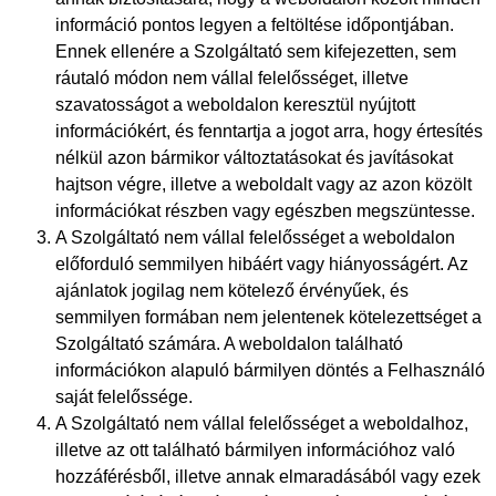
információ pontos legyen a feltöltése időpontjában.
Ennek ellenére a Szolgáltató sem kifejezetten, sem
ráutaló módon nem vállal felelősséget, illetve
szavatosságot a weboldalon keresztül nyújtott
információkért, és fenntartja a jogot arra, hogy értesítés
nélkül azon bármikor változtatásokat és javításokat
hajtson végre, illetve a weboldalt vagy az azon közölt
információkat részben vagy egészben megszüntesse.
A Szolgáltató nem vállal felelősséget a weboldalon
előforduló semmilyen hibáért vagy hiányosságért. Az
ajánlatok jogilag nem kötelező érvényűek, és
semmilyen formában nem jelentenek kötelezettséget a
Szolgáltató számára. A weboldalon található
információkon alapuló bármilyen döntés a Felhasználó
saját felelőssége.
A Szolgáltató nem vállal felelősséget a weboldalhoz,
illetve az ott található bármilyen információhoz való
hozzáférésből, illetve annak elmaradásából vagy ezek