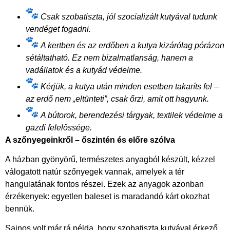
Csak szobatiszta, jól szocializált kutyával tudunk
vendéget fogadni.
A kertben és az erdőben a kutya kizárólag pórázon
sétáltatható. Ez nem bizalmatlanság, hanem a
vadállatok és a kutyád védelme.
Kérjük, a kutya után minden esetben takaríts fel –
az erdő nem „eltünteti”, csak őrzi, amit ott hagyunk.
A bútorok, berendezési tárgyak, textilek védelme a
gazdi felelőssége.
A szőnyegeinkről – őszintén és előre szólva
A házban gyönyörű, természetes anyagból készült, kézzel
válogatott natúr szőnyegek vannak, amelyek a tér
hangulatának fontos részei. Ezek az anyagok azonban
érzékenyek: egyetlen baleset is maradandó kárt okozhat
bennük.
Sajnos volt már rá példa, hogy szobatiszta kutyával érkező