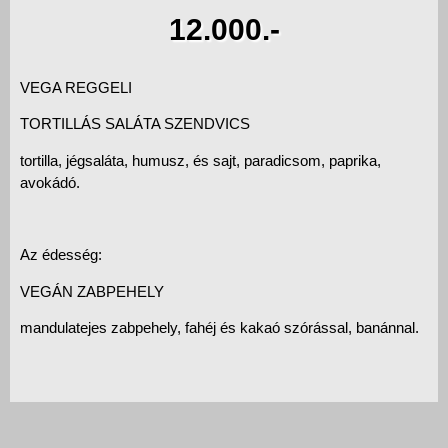
12.000.-
VEGA REGGELI
TORTILLÁS SALÁTA SZENDVICS
tortilla, jégsaláta, humusz, és sajt, paradicsom, paprika,
avokádó.
Az édesség:
VEGÁN ZABPEHELY
mandulatejes zabpehely, fahéj és kakaó szórással, banánnal.