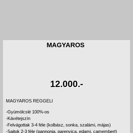
MAGYAROS
12.000.-
MAGYAROS REGGELI
-Gyümölcslé 100%-os
-Kávétejszín
-Felvágottak 3-4 féle (kolbász, sonka, szalámi, májas)
-Sajtok 2-3 féle (pannonia, parenyica, edami, camembert)